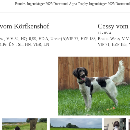
Bundes-Jugendsieger 2025 Dortmund, Agria Trophy Jugendsieger 2025 Dortmun
o vom Körfkenshof
Cessy vom
17 - 0594
ss , V-V-52, HQ=0,99, HD A, Ureter(A)
VJP 77, HZP 183,
Braun- Weiss, V-V
1.Pr. ÜN , Sil, HN, VBR, LN
VJP 71, HZP 183, 